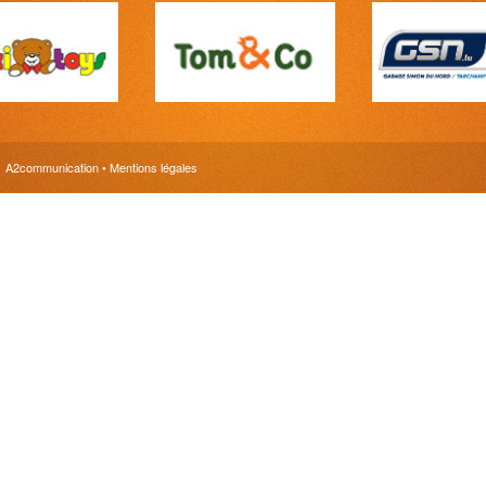
r
A2communication
•
Mentions légales