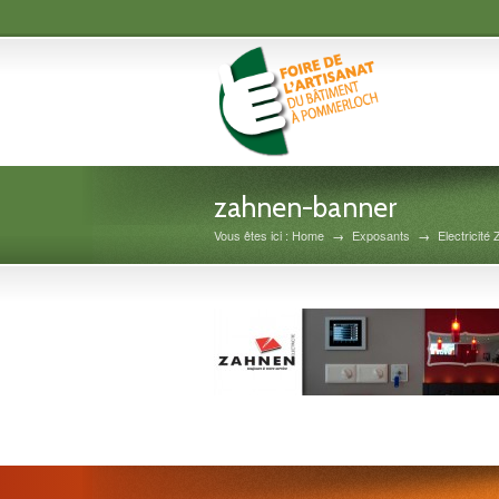
zahnen-banner
Vous êtes ici : Home
→
Exposants
→
Electricité