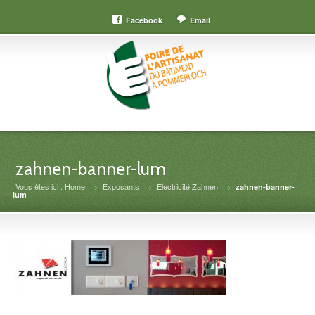
Facebook
Email
zahnen-banner-lum
Vous êtes ici : Home
→
Exposants
→
Electricité Zahnen
→
zahnen-banner-
lum